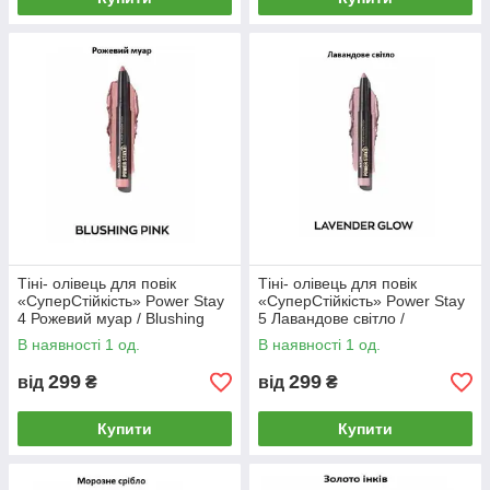
Тіні- олівець для повік
Тіні- олівець для повік
«СуперСтійкість» Power Stay
«СуперСтійкість» Power Stay
4 Рожевий муар / Blushing
5 Лавандове світло /
Pink
Lavender Glow
В наявності 1 од.
В наявності 1 од.
299
299
від
₴
від
₴
Купити
Купити