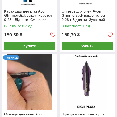
Карандаш для глаз Avon
Олівець для очей Avon
Glimmerstick выкручивается
Glimmerstick викручується
0.28 г Відтінки: Сміливий
0.28 г Відтинки: Зухвалий
сапфір/FEARLESS SAPPHIRE
цитрин/DARING CITRINE
В наявності 2 од.
В наявності 1 од.
150,30
150,30
₴
₴
Купити
Купити
Новинка
Олівець для очей Avon
Підводка тіні-олівець для