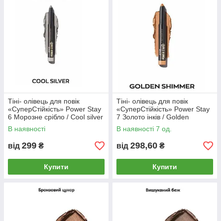
Тіні- олівець для повік
Тіні- олівець для повік
«СуперСтійкість» Power Stay
«СуперСтійкість» Power Stay
6 Морозне срібло / Cool silver
7 Золото інків / Golden
Shsmmer
В наявності
В наявності 7 од.
299
298,60
від
₴
від
₴
Купити
Купити