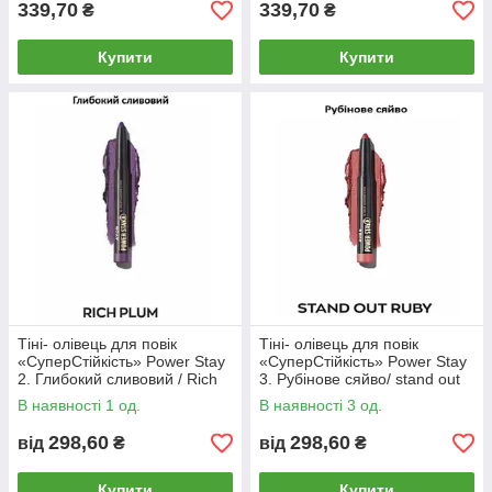
339,70
339,70
₴
₴
Купити
Купити
Тіні- олівець для повік
Тіні- олівець для повік
«СуперСтійкість» Power Stay
«СуперСтійкість» Power Stay
2. Глибокий сливовий / Rich
3. Рубінове сяйво/ stand out
Plum
ruby
В наявності 1 од.
В наявності 3 од.
298,60
298,60
від
₴
від
₴
Купити
Купити