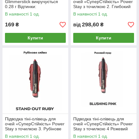
Glimmerstick викручується
очей «СуперСтійкість» Power
0.28 г Відтинки:
Stay з точилкою 2. Глибокий
Смарагдовий/Emerald 0,28 г
сливовий / Rich Plum
В наявності 1 од.
В наявності 1 од.
169
298,60
₴
від
₴
Купити
Купити
Підводка тіні-олівець для
Підводка тіні-олівець для
очей «СуперСтійкість» Power
очей «СуперСтійкість» Power
Stay з точилкою 3. Рубінове
Stay з точилкою 4 Рожевий
сяйво/ stand out ruby
муар / Blushing Pink
В наявності 1 од.
В наявності 1 од.