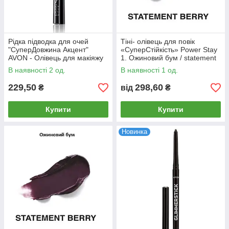
Рідка підводка для очей
Тіні- олівець для повік
"СуперДовжина Акцент"
«СуперСтійкість» Power Stay
AVON - Олівець для макіяжу
1. Ожиновий бум / statement
очей. Чорний
berry
В наявності 2 од.
В наявності 1 од.
229,50
298,60
₴
від
₴
Купити
Купити
Новинка