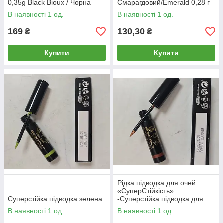
0,35g Black Bioux / Чорна
Смарагдовий/Emerald 0,28 г
безодня
В наявності 1 од.
В наявності 1 од.
169
130,30
₴
₴
Купити
Купити
Рідка підводка для очей
«СуперСтійкість»
Суперстійка підводка зелена
-Суперстійка підводка для
очей Мідна відвага / Copper
В наявності 1 од.
В наявності 1 од.
Courage