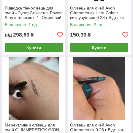
Підводка тіні-олівець для
Олівець для очей Avon
очей «СуперСтійкість» Power
Glimmerstick Ultra Colour
Stay з точилкою 1. Ожиновий
викручується 0.28 г Відтінки:
бум / statement berry
В наявності 1 од.
В наявності 2 од.
298,60
150,30
від
₴
₴
Купити
Купити
Мерехтливий олівець для
Олівець для очей Avon
очей GLIMMERSTICK AVON,
Glimmerstick 0.28 г Відтінки: