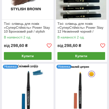
Тіні- олівець для повік
Тіні- олівець для повік
«СуперСтійкість» Power Stay
«СуперСтійкість» Power Stay
10 Бронзовий рай / stylish
12 Незмінний чорний /
brown
essential black
В наявності 2 од.
В наявності 2 од.
298,60
298,60
від
₴
від
₴
Купити
Купити
Новинка
Новинка