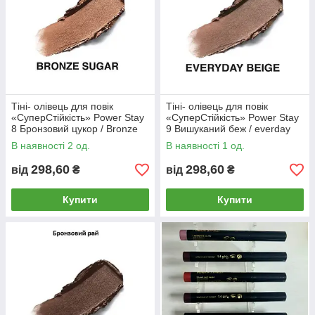
Тіні- олівець для повік
Тіні- олівець для повік
«СуперСтійкість» Power Stay
«СуперСтійкість» Power Stay
8 Бронзовий цукор / Bronze
9 Вишуканий беж / everday
sugar
beige
В наявності 2 од.
В наявності 1 од.
298,60
298,60
від
₴
від
₴
Купити
Купити