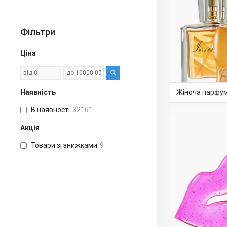
Фільтри
Ціна
Наявність
Жіноча парфум
В наявності
32161
Акція
Товари зі знижками
9