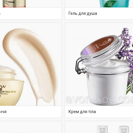
ь
Гель для душа
ччя
Крем для тіла