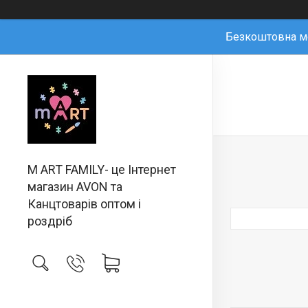
Безкоштовна мо
M ART FAMILY- це Інтернет
магазин AVON та
Канцтоварів оптом і
роздріб