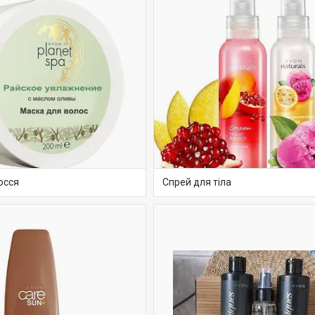
осся
Спрей для тіла