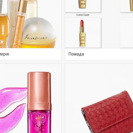
ерія
Помада