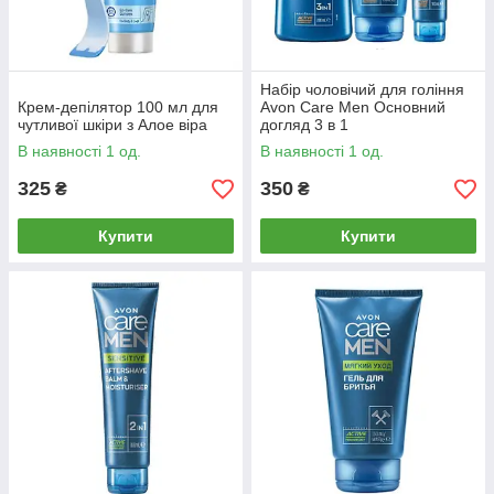
Набір чоловічий для гоління
Крем-депілятор 100 мл для
Avon Care Men Основний
чутливої шкіри з Алое віра
догляд 3 в 1
В наявності 1 од.
В наявності 1 од.
325
350
₴
₴
Купити
Купити