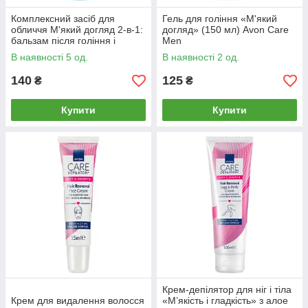
Комплексний засіб для
Гель для гоління «М'який
обличчя М'який догляд 2-в-1:
догляд» (150 мл) Avon Care
бальзам після гоління і
Men
зволожуючий крем (100 мл)
В наявності 5 од.
В наявності 2 од.
Care Men
140
125
₴
₴
Купити
Купити
Крем-депілятор для ніг і тіла
Крем для видалення волосся
«М’якість і гладкість» з алое