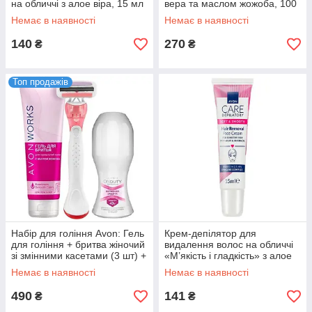
на обличчі з алое віра, 15 мл
вера та маслом жожоба, 100
мл
Немає в наявності
Немає в наявності
140
270
₴
₴
Топ продажів
Набір для гоління Avon: Гель
Крем-депілятор для
для гоління + бритва жіночий
видалення волос на обличчі
зі змінними касетами (3 шт) +
«М’якість і гладкість» з алое
кульковий
вера та олією жожоба, 15 мл
Немає в наявності
Немає в наявності
490
141
₴
₴