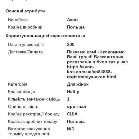
Основні атрибути
Виробник
Avon
Країна виробник
Польща
Користувальницькі характеристики
Вага в упаковці, кг
200
Доставка/Оплата
Пакуємо самі - економимо
Ваші гроші! Безкоштовна
реєстрація в Avon тут у нас
https://avon-
kos.com.ua/cp84838-
registratsiya-avon.html
Категорія
Для жінок
Класифікація
Набір
Кількість вантажних місць
1
Оригінальність
оригінал
Країна реєстрації бренду
США
Країна-виробник товару
Польща
Вимагає врахування
N/D
терміну придатності