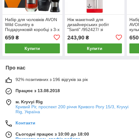
Набір для чоловіків AVON
Ніж макетний для
Набі
Wild Country в
дизайнерських робіт
AVON
Подарунковій коробці з 3-х
"Santi" /952427/ зі
куль
одиниць ( Туалет. вода +
змінними лезами, 3 шт
гель
659
243,90
650
₴
₴
Шампунь-гель
(1/24/288)
+дезодорант)
Купити
Купити
Про нас
92% позитивних з 196 відгуків за рік
Працює з 13.08.2018
м. Kryvyi Rig
Кривий Ріг, проспект 200 річчя Кривого Рогу 15/3, Kryvyi
Rig, Україна
Контакти
Сьогодні працює з 10:00 до 18:00
Показати весь графік роботи