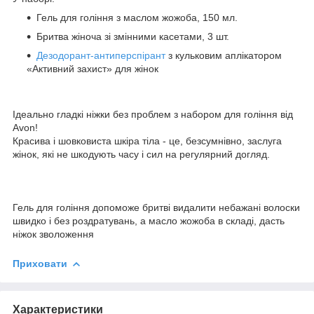
Гель для гоління з маслом жожоба, 150 мл.
Бритва жіноча зі змінними касетами, 3 шт.
Дезодорант-антиперспірант
з кульковим аплікатором
«Активний захист» для жінок
Ідеально гладкі ніжки без проблем з набором для гоління від
Avon!
Красива і шовковиста шкіра тіла - це, безсумнівно, заслуга
жінок, які не шкодують часу і сил на регулярний догляд.
Гель для гоління допоможе бритві видалити небажані волоски
швидко і без роздратувань, а масло жожоба в складі, дасть
ніжок зволоження
Приховати
Характеристики