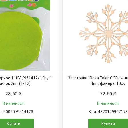
орчості "1В" /951412/ "Круг"
Заготовка "Rosa Talent" "Сніжин
ойлок 2шт (1/12)
4шт, фанера, 10см
28,60 ₴
72,60 ₴
В наявності
В наявності
5009079514123
4820149907178
Купити
Купити