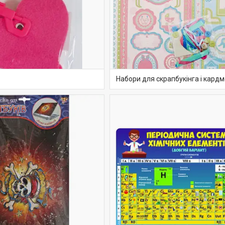
Набори для скрапбукінга і кардм