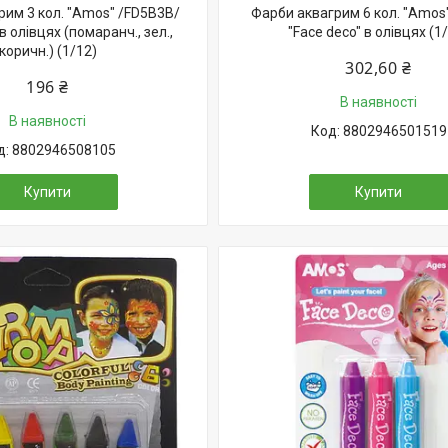
рим 3 кол. "Amos" /FD5B3B/
Фарби аквагрим 6 кол. "Amos
в олівцях (помаранч., зел.,
"Face deco" в олівцях (1
коричн.) (1/12)
302,60 ₴
196 ₴
В наявності
В наявності
8802946501519
8802946508105
Купити
Купити