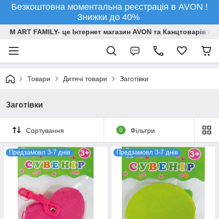
Безкоштовна моментальна реєстрація в AVON !
Знижки до 40%
M ART FAMILY- це Інтернет магазин AVON та Канцтоварів опт
Товари
Дитячі товари
Заготівки
Заготівки
Сортування
0
Фільтри
Предзамовл 3-7 днів
Предзамовл 3-7 днів