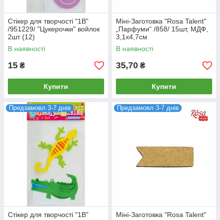
Стікер для творчості "1В"
Міні-Заготовка "Rosa Talent"
/951229/ "Цукерочки" войлок
„Парфуми“ /858/ 15шт, МДФ,
2шт (12)
3,1х4,7см
В наявності
В наявності
15
35,70
₴
₴
Купити
Купити
Предзамовл 3-7 днів
Предзамовл 3-7 днів
Стікер для творчості "1В"
Міні-Заготовка "Rosa Talent"