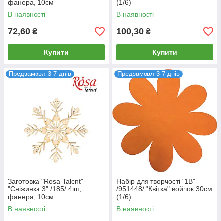
фанера, 10см
(1/6)
В наявності
В наявності
72,60
100,30
₴
₴
Купити
Купити
Предзамовл 3-7 днів
Предзамовл 3-7 днів
Заготовка "Rosa Talent"
Набір для творчості "1В"
"Сніжинка 3" /185/ 4шт,
/951448/ "Квітка" войлок 30см
фанера, 10см
(1/6)
В наявності
В наявності