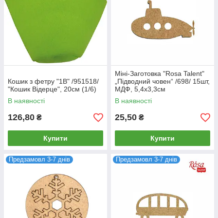
Міні-Заготовка "Rosa Talent"
Кошик з фетру "1В" /951518/
„Підводний човен“ /698/ 15шт,
"Кошик Відерце", 20см (1/6)
МДФ, 5,4х3,3см
В наявності
В наявності
126,80
25,50
₴
₴
Купити
Купити
Предзамовл 3-7 днів
Предзамовл 3-7 днів