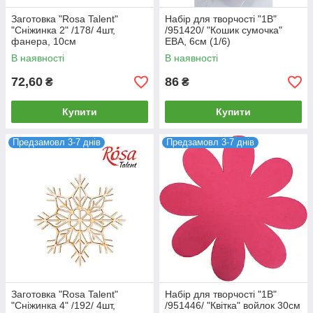
Заготовка "Rosa Talent"
Набір для творчості "1В"
"Сніжинка 2" /178/ 4шт,
/951420/ "Кошик сумочка"
фанера, 10см
ЕВА, 6см (1/6)
В наявності
В наявності
72,60
86
₴
₴
Купити
Купити
Предзамовл 3-7 днів
Предзамовл 3-7 днів
Заготовка "Rosa Talent"
Набір для творчості "1В"
"Сніжинка 4" /192/ 4шт,
/951446/ "Квітка" войлок 30см