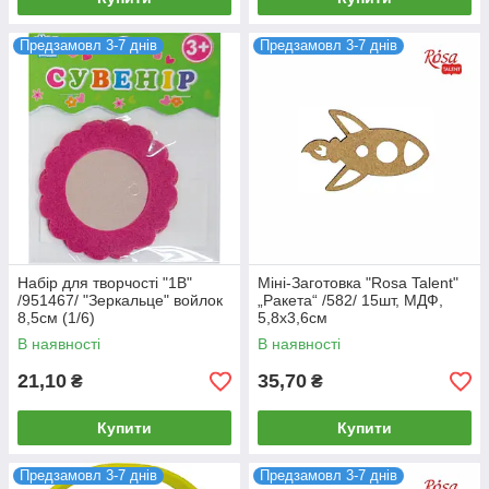
Предзамовл 3-7 днів
Предзамовл 3-7 днів
Набір для творчості "1В"
Міні-Заготовка "Rosa Talent"
/951467/ "Зеркальце" войлок
„Ракета“ /582/ 15шт, МДФ,
8,5см (1/6)
5,8х3,6см
В наявності
В наявності
21,10
35,70
₴
₴
Купити
Купити
Предзамовл 3-7 днів
Предзамовл 3-7 днів