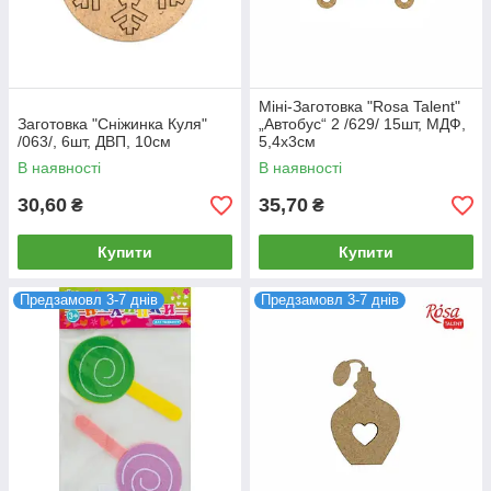
Міні-Заготовка "Rosa Talent"
Заготовка "Сніжинка Куля"
„Автобус“ 2 /629/ 15шт, МДФ,
/063/, 6шт, ДВП, 10см
5,4х3см
В наявності
В наявності
30,60
35,70
₴
₴
Купити
Купити
Предзамовл 3-7 днів
Предзамовл 3-7 днів