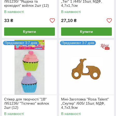
/951230/ "Ящірка та
„Тег“ 1 /445/ 15шт, МДФ,
крокодил" войлок 2шт (12)
4,7х1,7см
В наявності
В наявності
33
27,10
₴
₴
Купити
Купити
Предзамовл 3-7 днів
Предзамовл 3-7 днів
Стікер для творчості "1В"
Міні-Заготовка "Rosa Talent"
/951236/ "Тістечко" войлок
„Скутер“ /605/ 15шт, МДФ,
2шт (12)
4,7х3,9см
В наявності
В наявності