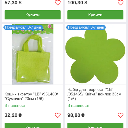
57,30
100,30
₴
₴
Купити
Купити
Предзамовл 3-7 днів
Предзамовл 3-7 днів
Набір для творчості "1В"
Кошик з фетру "1В" /951460/
/951465/ Квітка" войлок 33см
"Сумочка" 23см (1/6)
(1/6)
В наявності
В наявності
32,20
98,80
₴
₴
Купити
Купити