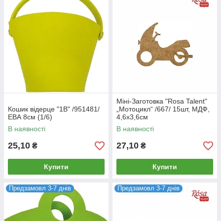
Міні-Заготовка "Rosa Talent"
Кошик відерце "1В" /951481/
„Мотоцикл“ /667/ 15шт, МДФ,
ЕВА 8см (1/6)
4,6х3,6см
В наявності
В наявності
25,10
27,10
₴
₴
Купити
Купити
Предзамовл 3-7 днів
Предзамовл 3-7 днів