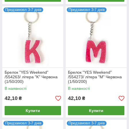
Предзамовл 3-7 днів
Предзамовл 3-7 днів
Брелок "YES Weekend"
Брелок "YES Weekend"
/554263/ літера "K" Червона
/554273/ літера "M" Червона
(1/50/200)
(1/50/200)
В наявності
В наявності
42,10
42,10
₴
₴
Купити
Купити
Предзамовл 3-7 днів
Предзамовл 3-7 днів