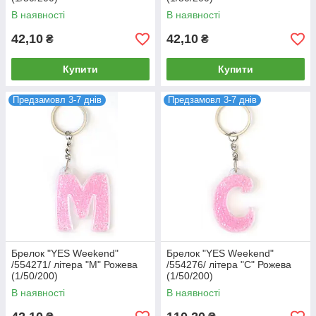
В наявності
В наявності
42,10
42,10
₴
₴
Купити
Купити
Предзамовл 3-7 днів
Предзамовл 3-7 днів
Брелок "YES Weekend"
Брелок "YES Weekend"
/554271/ літера "M" Рожева
/554276/ літера "C" Рожева
(1/50/200)
(1/50/200)
В наявності
В наявності