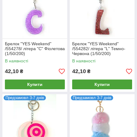
Брелок "YES Weekend"
Брелок "YES Weekend"
/554278/ літера "C" Фіолетова
/554282/ літера "L" Темно-
(1/50/200)
Червона (1/50/200)
В наявності
В наявності
42,10
42,10
₴
₴
Купити
Купити
Предзамовл 3-7 днів
Предзамовл 3-7 днів