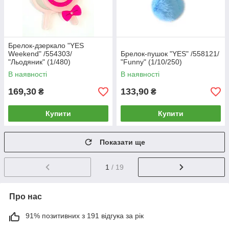
Брелок-дзеркало "YES
Weekend" /554303/
Брелок-пушок "YES" /558121/
"Льодяник" (1/480)
"Funny" (1/10/250)
В наявності
В наявності
169,30
133,90
₴
₴
Купити
Купити
Показати ще
1
/ 19
Про нас
91% позитивних з 191 відгука за рік