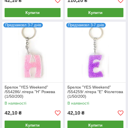
42,10
110,20
₴
₴
Купити
Купити
Предзамовл 3-7 днів
Предзамовл 3-7 днів
Брелок "YES Weekend"
Брелок "YES Weekend"
/554286/ літера "H" Рожева
/554259/ літера "E" Фіолетова
(1/50/200)
(1/50/200)
В наявності
В наявності
42,10
42,10
₴
₴
Купити
Купити