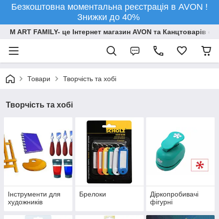
Безкоштовна моментальна реєстрація в AVON !
Знижки до 40%
M ART FAMILY- це Інтернет магазин AVON та Канцтоварів опт
Товари
Творчiсть та хобi
Творчiсть та хобi
Інструменти для
Брелоки
Діркопробивачі
художників
фігурні