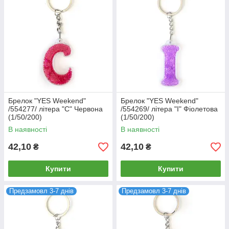
Брелок "YES Weekend"
Брелок "YES Weekend"
/554277/ літера "C" Червона
/554269/ літера "I" Фіолетова
(1/50/200)
(1/50/200)
В наявності
В наявності
42,10
42,10
₴
₴
Купити
Купити
Предзамовл 3-7 днів
Предзамовл 3-7 днів