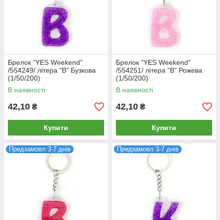
Брелок "YES Weekend"
Брелок "YES Weekend"
/554249/ літера "B" Бузкова
/554251/ літера "B" Рожева
(1/50/200)
(1/50/200)
В наявності
В наявності
42,10
42,10
₴
₴
Купити
Купити
Предзамовл 3-7 днів
Предзамовл 3-7 днів