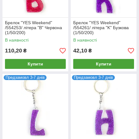
Брелок "YES Weekend"
Брелок "YES Weekend"
/554253/ літера "B" Червона
/554261/ літера "K" Бузкова
(1/50/200)
(1/50/200)
В наявності
В наявності
110,20
42,10
₴
₴
Купити
Купити
Предзамовл 3-7 днів
Предзамовл 3-7 днів