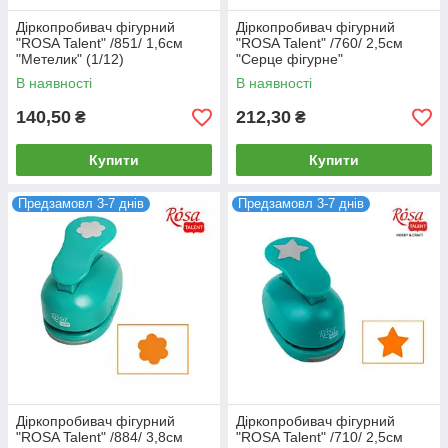
Діркопробивач фігурний
Діркопробивач фігурний
"ROSA Talent" /851/ 1,6см
"ROSA Talent" /760/ 2,5см
"Метелик" (1/12)
"Серце фігурне"
В наявності
В наявності
140,50
212,30
₴
₴
Купити
Купити
Предзамовл 3-7 днів
Предзамовл 3-7 днів
Діркопробивач фігурний
Діркопробивач фігурний
"ROSA Talent" /884/ 3,8см
"ROSA Talent" /710/ 2,5см