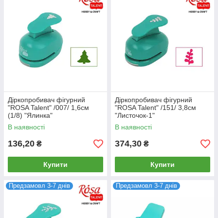
Діркопробивач фігурний
Діркопробивач фігурний
"ROSA Talent" /007/ 1,6см
"ROSA Talent" /151/ 3,8см
(1/8) "Ялинка"
"Листочок-1"
В наявності
В наявності
136,20
374,30
₴
₴
Купити
Купити
Предзамовл 3-7 днів
Предзамовл 3-7 днів