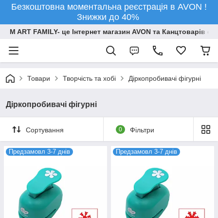
Безкоштовна моментальна реєстрація в AVON !
Знижки до 40%
M ART FAMILY- це Інтернет магазин AVON та Канцтоварів опт
Товари
Творчiсть та хобi
Діркопробивачі фігурні
Діркопробивачі фігурні
Сортування
0
Фільтри
Предзамовл 3-7 днів
Предзамовл 3-7 днів