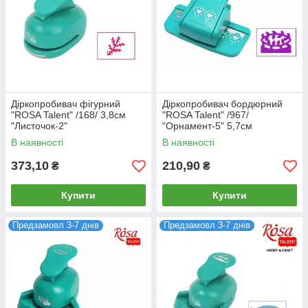
Діркопробивач фігурний
Діркопробивач бордюрний
"ROSA Talent" /168/ 3,8см
"ROSA Talent" /967/
"Листочок-2"
"Орнамент-5" 5,7см
В наявності
В наявності
373,10
210,90
₴
₴
Купити
Купити
Предзамовл 3-7 днів
Предзамовл 3-7 днів