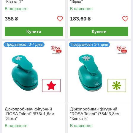
"Квітка-1"
"Зірка"
В наявності
В наявності
358
183,60
₴
₴
Купити
Купити
Предзамовл 3-7 днів
Предзамовл 3-7 днів
Діркопробивач фігурний
Діркопробивач фігурний
"ROSA Talent" /673/ 1,6см
"ROSA Talent" /734/ 3,8см
"Зірка"
"Квітка-5"
В наявності
В наявності