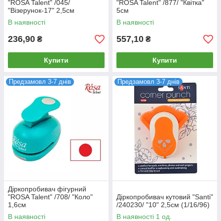
"ROSA Talent" /045/
"ROSA Talent" /877/ "Квітка"
"Візерунок-17" 2,5см
5см
В наявності
В наявності
236,90
557,10
₴
₴
Купити
Купити
Предзамовл 3-7 днів
Предзамовл 3-7 днів
Діркопробивач фігурний
"ROSA Talent" /708/ "Коло"
Діркопробивач кутовий "Santi"
1,6см
/240230/ "10" 2,5см (1/16/96)
В наявності
В наявності 1 од.