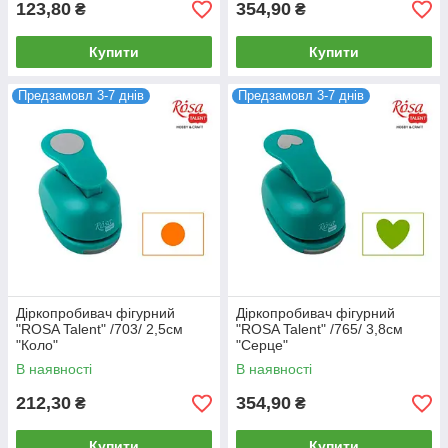
123,80
354,90
₴
₴
Купити
Купити
Предзамовл 3-7 днів
Предзамовл 3-7 днів
Діркопробивач фігурний
Діркопробивач фігурний
"ROSA Talent" /703/ 2,5см
"ROSA Talent" /765/ 3,8см
"Коло"
"Серце"
В наявності
В наявності
212,30
354,90
₴
₴
Купити
Купити