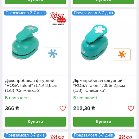
Предзамовл 3-7 днів
Предзамовл 3-7 днів
Діркопробивач фігурний
Діркопробивач фігурний
"ROSA Talent" /175/ 3,8см
"ROSA Talent" /056/ 2,5см
(1/8) "Сніжинка-2"
(1/8) "Сніжинка"
В наявності
В наявності
366
212,30
₴
₴
Купити
Купити
Предзамовл 3-7 днів
Предзамовл 3-7 днів