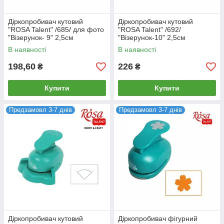
Діркопробивач кутовий
Діркопробивач кутовий
"ROSA Talent" /685/ для фото
"ROSA Talent" /692/
"Візерунок- 9" 2,5см
"Візерунок-10" 2,5см
В наявності
В наявності
198,60
226
₴
₴
Купити
Купити
Предзамовл 3-7 днів
Предзамовл 3-7 днів
Діркопробивач кутовий
Діркопробивач фігурний