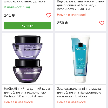
шкірою, схильною до акне
Відновлювальна маска-плівка
для обличчя «Сила міді»
В наявності 1 од.
Avon Anew 75 мл 35+
141
Немає в наявності
₴
250
₴
Купити
Набір:Нічний та денний крем
Зволожувальна нічна маска
для обличчя з технологією
для обличчя з гіалуроновою
Protinol, 50 мл 55+ Anew
кислотою «Глибоке
Platinum Night Replenishing
зволоження» 75 мл -Avon
Немає в наявності
Немає в наявності
Cream With Protinol
Anew Clinical Hydrating
overnight m