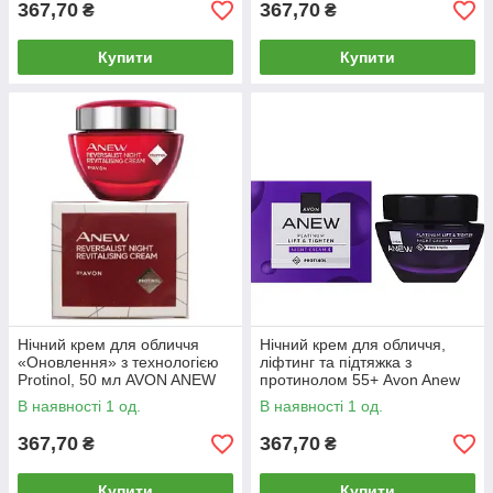
367,70
367,70
₴
₴
Купити
Купити
Нічний крем для обличчя
Нічний крем для обличчя,
«Оновлення» з технологією
ліфтинг та підтяжка з
Protinol, 50 мл AVON ANEW
протинолом 55+ Avon Anew
35+
Platinum Lift & Tighten 50 мл
В наявності 1 од.
В наявності 1 од.
367,70
367,70
₴
₴
Купити
Купити