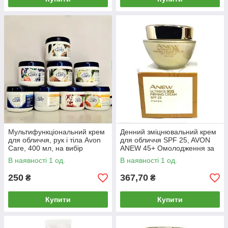
Мультифункціональний крем
Денний зміцнювальний крем
для обличчя, рук і тіла Avon
для обличчя SPF 25, AVON
Care, 400 мл, на вибір
ANEW 45+ Омолодження за
технологією Protinol (50 мл)
В наявності 1 од.
В наявності 1 од.
250
367,70
₴
₴
Купити
Купити