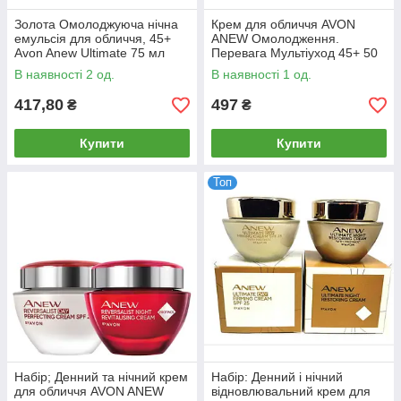
Золота Омолоджуюча нічна
Крем для обличчя AVON
емульсія для обличчя, 45+
ANEW Омолодження.
Avon Anew Ultimate 75 мл
Перевага Мультіуход 45+ 50
мл (1310969)
В наявності 2 од.
В наявності 1 од.
417,80
497
₴
₴
Купити
Купити
Топ
Набір; Денний та нічний крем
Набір: Денний і нічний
для обличчя AVON ANEW
відновлювальний крем для