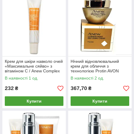
Крем для шкіри навколо очей
Нічний відновлювальний
«Максимальне сяйво» з
крем для обличчя з
вітаміном С / Anew Complex
технологією Protin AVON
C
ANEW 45+ Омолодження за
В наявності 1 од.
В наявності 2 од.
технологією Protinol (50 мл)
232
367,70
₴
₴
Купити
Купити