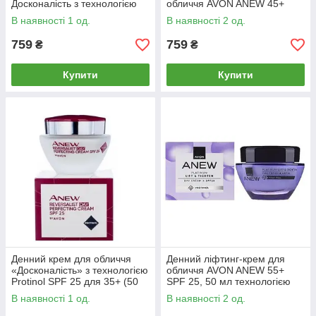
Досконалість з технологією
обличчя AVON ANEW 45+
Protinol 35+ (50 мл+50 мл)
Омолодження технологією
В наявності 1 од.
В наявності 2 од.
Protinol (50+50 мл)
759
759
₴
₴
Купити
Купити
Денний крем для обличчя
Денний ліфтинг-крем для
«Досконалість» з технологією
обличчя AVON ANEW 55+
Protinol SPF 25 для 35+ (50
SPF 25, 50 мл технологією
мл)
Protinol
В наявності 1 од.
В наявності 2 од.