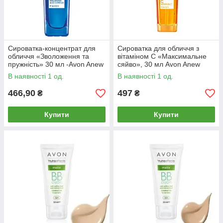
Сироватка-концентрат для
Сироватка для обличчя з
обличчя «Зволоження та
вітаміном С «Максимальне
пружність» 30 мл -Avon Anew
сяйво», 30 мл Avon Anew
Clinical Defend & Repair
Radiance Maximising Serum
В наявності 1 од.
В наявності 1 од.
Advanced Hydration
466,90
497
₴
₴
Купити
Купити