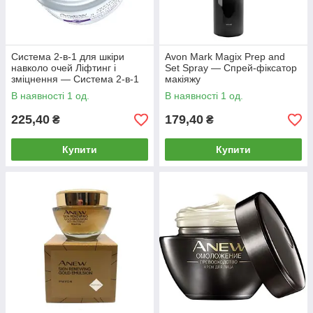
Система 2-в-1 для шкіри
Avon Mark Magix Prep and
навколо очей Ліфтинг і
Set Spray — Спрей-фіксатор
зміцнення — Система 2-в-1
макіяжу
для шкірі навколо очей
В наявності 1 од.
В наявності 1 од.
ліфтингу
225,40
179,40
₴
₴
Купити
Купити