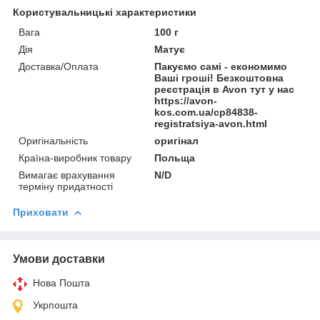
Користувальницькі характеристики
Вага
100 г
Дія
Матує
Доставка/Оплата
Пакуємо самі - економимо
Ваші гроші! Безкоштовна
реєстрація в Avon тут у нас
https://avon-
kos.com.ua/cp84838-
registratsiya-avon.html
Оригінальність
оригінал
Країна-виробник товару
Польща
Вимагає врахування
N/D
терміну придатності
Приховати
Умови доставки
Нова Пошта
Укрпошта