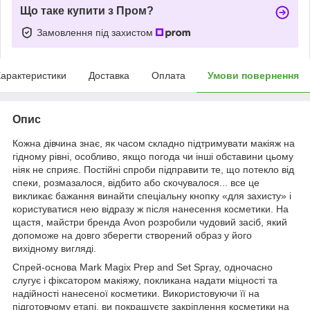
Що таке купити з Пром?
Замовлення під захистом
арактеристики
Доставка
Оплата
Умови повернення
Опис
Кожна дівчина знає, як часом складно підтримувати макіяж на
гідному рівні, особливо, якщо погода чи інші обставини цьому
ніяк не сприяє. Постійні спроби підправити те, що потекло від
спеки, розмазалося, відбито або скочувалося... все це
викликає бажання винайти спеціальну кнопку «для захисту» і
користуватися нею відразу ж після нанесення косметики. На
щастя, майстри бренда Avon розробили чудовий засіб, який
допоможе на довго зберегти створений образ у його
вихідному вигляді.
Спрей-основа Mark Magix Prep and Set Spray, одночасно
слугує і фіксатором макіяжу, покликана надати міцності та
надійності нанесеної косметики. Використовуючи її на
підготовчому етапі, ви покращуєте закріплення косметики на