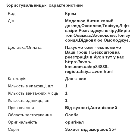
Користувальницькі характеристики
Вид
Крем
Дія
Моделює,Антивіковий
догляд,Оновлює,Тонізує,Ліфтин
шкіри,Розгладжує шкіру,Вирівн
тон,Освіжає,Заспокоює,Тонізує,
сонця,Відновлює,Омолоджує,З
Доставка/Оплата
Пакуємо самі - економимо
Ваші гроші! Безкоштовна
реєстрація в Avon тут у нас
https://avon-
kos.com.ua/cp84838-
registratsiya-avon.html
Категорія
Для жінок
Кількість в упаковці, шт
1
Кількість вантажних місць
1
Кількість одиниць, шт
1
Призначення
Від сухості,Антивіковий
Область застосування
Особа
Оригінальність
оригінал
Серія
Захист від зморшок 35+