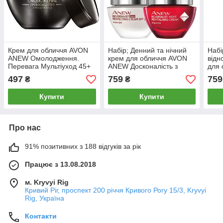
Крем для обличчя AVON
Набір; Денний та нічний
Набі
ANEW Омолодження.
крем для обличчя AVON
відн
Перевага Мультіуход 45+
ANEW Досконалість з
для
50 мл (1310969)
технологією Protinol 35+
45+
497
759
759
₴
₴
(50 мл+50 мл)
техн
(50+
Купити
Купити
Про нас
91% позитивних з 188 відгуків за рік
Працює з 13.08.2018
м. Kryvyi Rig
Кривий Ріг, проспект 200 річчя Кривого Рогу 15/3, Kryvyi
Rig, Україна
Контакти