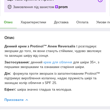
Замовлення під захистом
Опис
Характеристики
Доставка
Оплата
Умови п
Опис
Денний крем з Protinol™ Anew Reversalis
t розгладжує
зморшки до того, як вони стануть стійкими, чудово зволожує
та захищає шкіру від сонця.
Застосування:
денний
крем для обличчя
для шкіри 35+, з
першими зморшками та ознаками старіння шкіри.
Дія:
формула проти зморшок із запатентованим Protinol™
підтримує вироблення колагену, надає пружність шкірі та
захищає колір обличчя з SPF 25.
Ефект:
шкіра значно гладша та молодша.
Приховати