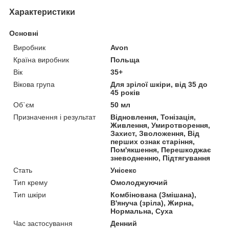
Характеристики
Основні
Виробник
Avon
Країна виробник
Польща
Вік
35+
Вікова група
Для зрілої шкіри, від 35 до
45 років
Об`єм
50 мл
Призначення і результат
Відновлення, Тонізація,
Живлення, Умиротворення,
Захист, Зволоження, Від
перших ознак старіння,
Пом'якшення, Перешкоджає
зневодненню, Підтягування
Стать
Унісекс
Тип крему
Омолоджуючий
Тип шкіри
Комбінована (Змішана),
В'януча (зріла), Жирна,
Нормальна, Суха
Час застосування
Денний