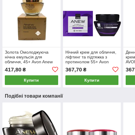
Золота Омолоджуюча
Нічний крем для обличчя,
Денн
нічна емульсія для
ліфтинг та підтяжка з
крем
обличчя, 45+ Avon Anew
протинолом 55+ Avon
AVO
Ultimate 75 мл
Anew Platinum Lift &
Омо
417,80
367,70
367
₴
₴
Tighten 50 мл
техн
мл)
Купити
Купити
Подібні товари компанії