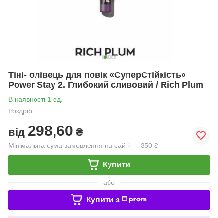
Тіні- олівець для повік «СуперСтійкість»
Power Stay 2. Глибокий сливовий / Rich Plum
В наявності 1 од.
Роздріб
298,60
від
₴
Мінімальна сума замовлення на сайті — 350 ₴
Купити
або
Купити з