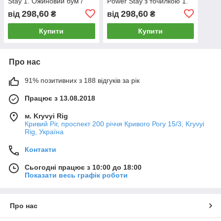
Stay 1. Ожиновий бум /
Power Stay з точилкою 1.
statement berry
Ожиновий бум / statement
298,60
298,60
від
₴
від
₴
berry
Купити
Купити
Про нас
91% позитивних з 188 відгуків за рік
Працює з 13.08.2018
м. Kryvyi Rig
Кривий Ріг, проспект 200 річчя Кривого Рогу 15/3, Kryvyi
Rig, Україна
Контакти
Сьогодні працює з 10:00 до 18:00
Показати весь графік роботи
Про нас