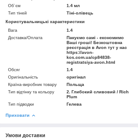
Об`єм
1.4 мл
Тип тіней
Тіні-олівець
Користувальницькі характеристики
Вага
1.4
Доставка/Оплата
Пакуємо самі - економимо
Ваші гроші! Безкоштовна
реєстрація в Avon тут у нас
https://avon-
kos.com.ua/cp84838-
registratsiya-avon.html
Обсяг
1.4
Оригінальність
оригінал
Країна-виробник товару
Польща
Тип відтінку та кольору
2. Глибокий сливовий / Rich
Plum
Тип підводки
Гелева
Приховати
Умови доставки