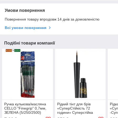
Умови повернення
Повернення товару впродовж 14 днів за домовленістю
Всі умови повернення
Подібні товари компанії
Ручка кулькова/масляна
Рідкий тінт для брів
Рідк
CELLO "Finegrip" 0,7мм,
«СуперСтійкість 72
«Суп
ЗЕЛЕНА (5/250/2500)
години» Суперстійка
-Суп
підводка для брів
очей