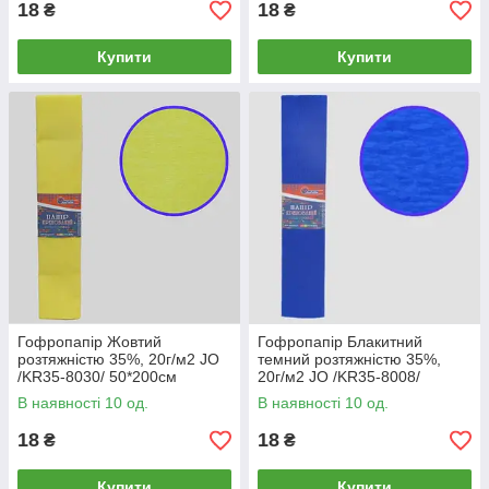
18
18
₴
₴
Купити
Купити
Гофропапір Жовтий
Гофропапір Блакитний
розтяжністю 35%, 20г/м2 JO
темний розтяжністю 35%,
/KR35-8030/ 50*200см
20г/м2 JO /KR35-8008/
50*200см
В наявності 10 од.
В наявності 10 од.
18
18
₴
₴
Купити
Купити