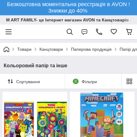
Безкоштовна моментальна реєстрація в AVON !
Знижки до 40%
M ART FAMILY- це Інтернет магазин AVON та Канцтоварів опт
Товари
Канцтовари
Паперова продукція
Папір дл
Кольоровий папір та інше
Сортування
0
Фільтри