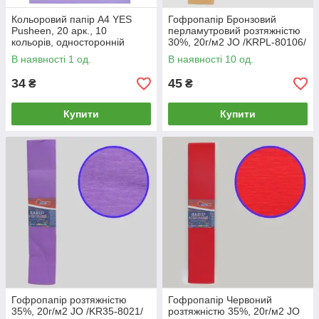
Кольоровий папір А4 YES
Гофропапір Бронзовий
Pusheen, 20 арк., 10
перламутровий розтяжністю
кольорів, односторонній
30%, 20г/м2 JO /KRPL-80106/
50*200см
В наявності 1 од.
В наявності 10 од.
34
45
₴
₴
Купити
Купити
Гофропапір розтяжністю
Гофропапір Червоний
35%, 20г/м2 JO /KR35-8021/
розтяжністю 35%, 20г/м2 JO