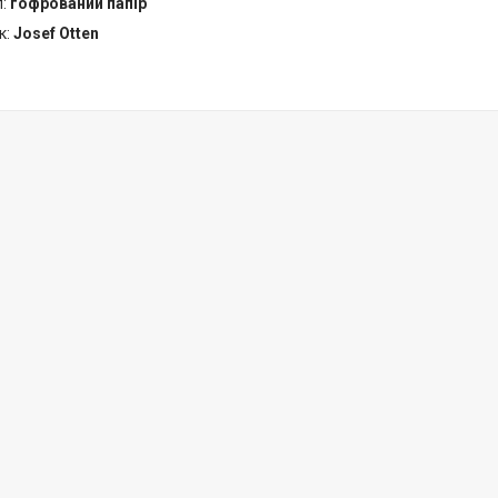
л:
гофрований папір
к:
Josef Otten