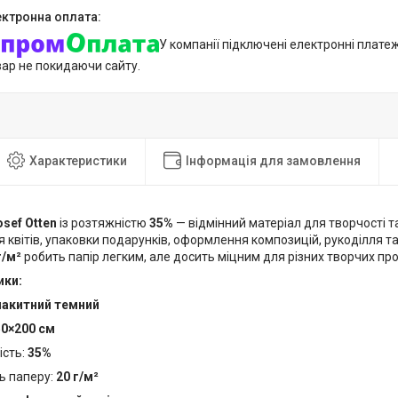
У компанії підключені електронні плате
вар не покидаючи сайту.
Характеристики
Інформація для замовлення
osef Otten
із розтяжністю
35%
— відмінний матеріал для творчості т
 квітів, упаковки подарунків, оформлення композицій, рукоділля т
г/м²
робить папір легким, але досить міцним для різних творчих про
ики:
лакитний темний
50×200 см
ість:
35%
ь паперу:
20 г/м²