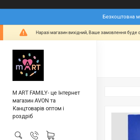
Безкоштовна мо
Наразі магазин вихідний, Ваше замовлення буде о
M ART FAMILY- це Інтернет
магазин AVON та
Канцтоварів оптом і
роздріб