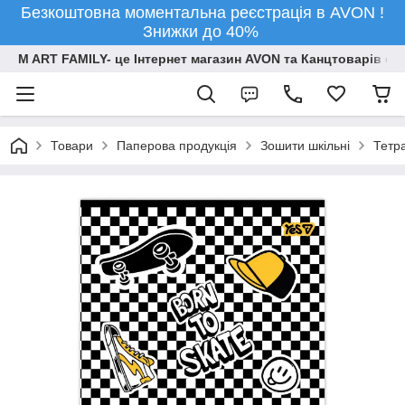
Безкоштовна моментальна реєстрація в AVON !
Знижки до 40%
M ART FAMILY- це Інтернет магазин AVON та Канцтоварів опт
Товари
Паперова продукцiя
Зошити шкільні
Тетра