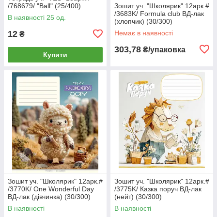
/768679/ "Ball" (25/400)
Зошит уч. "Школярик" 12арк.#
/3683K/ Formula club ВД-лак
В наявності 25 од.
(хлопчик) (30/300)
12
Немає в наявності
₴
303,78
₴/упаковка
Купити
Зошит уч. "Школярик" 12арк.#
Зошит уч. "Школярик" 12арк.#
/3770K/ One Wonderful Day
/3775K/ Казка поруч ВД-лак
ВД-лак (дівчинка) (30/300)
(нейт) (30/300)
В наявності
В наявності