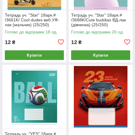
Тетрадь уч. "Star" 18арк.#
Тетрадь уч. "Star" 18арк.#
/3661K/ Cool dudes виб.УФ-
/3688K/Cute buddias ВД-лак
лак (мальчик) (25/250)
(дівчинка) (25/250)
Готово до відправки 18 од.
Готово до відправки 20 од.
12
12
₴
₴
Купити
Купити
Тетрадь уч. "YES" 18арк.#