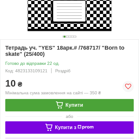
Тетрадь уч. "YES" 18арк.# /768717/ "Born to
skate" (25/400)
Готово до відправки 22 од.
Код: 4823133109121
Роздріб
10
₴
Мінімальна сума замовлення на сайті — 350 ₴
Купити
або
Купити з