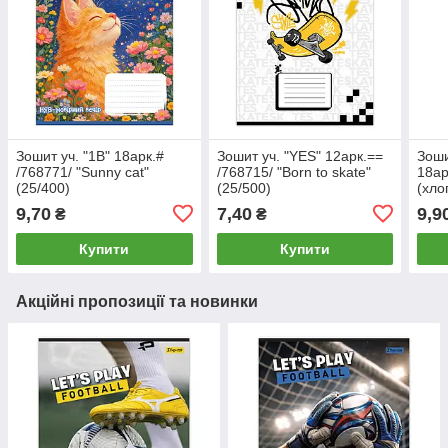
Зошит уч. "1В" 18арк.#
Зошит уч. "YES" 12арк.==
Зоши
/768771/ "Sunny cat"
/768715/ "Born to skate"
18ар
(25/400)
(25/500)
(хло
9,70
7,40
9,9
₴
₴
Купити
Купити
Акційні пропозиції та новинки