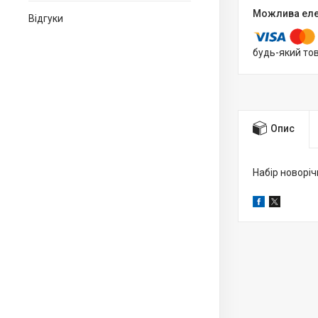
Відгуки
будь-який то
Опис
Набір новорічн