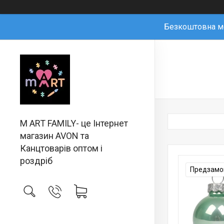
Безкоштовна мо
M ART FAMILY- це Інтернет
магазин AVON та
Канцтоварів оптом і
роздріб
Предзамов