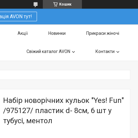
Кошик
ація AVON тут!
Акції
Новинки
Прикраси жіночі
Свіжий каталог AVON
Контакти
Набір новорічних кульок "Yes! Fun"
/975127/ пластик d- 8см, 6 шт у
тубусі, ментол