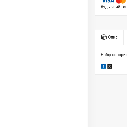
будь-який то
Опис
Набір новорічн