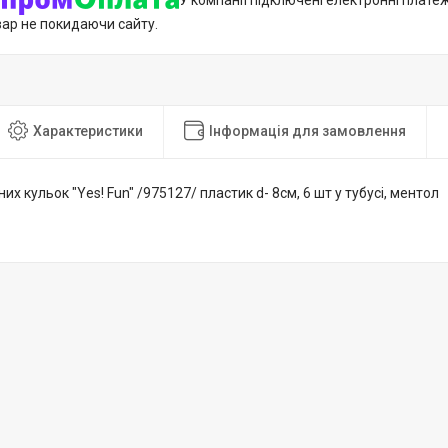
У компанії підключені електронні плате
вар не покидаючи сайту.
Характеристики
Інформація для замовлення
их кульок "Yes! Fun" /975127/ пластик d- 8см, 6 шт у тубусі, ментол