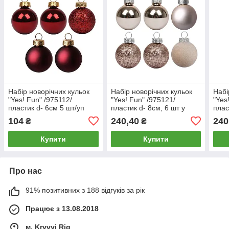
Набір новорічних кульок
Набір новорічних кульок
Набі
"Yes! Fun" /975112/
"Yes! Fun" /975121/
"Yes
пластик d- 6см 5 шт/уп
пластик d- 8см, 6 шт у
плас
бордо
тубусі, бежевий
тубу
104
240,40
240
₴
₴
Купити
Купити
Про нас
91% позитивних з 188 відгуків за рік
Працює з 13.08.2018
м. Kryvyi Rig