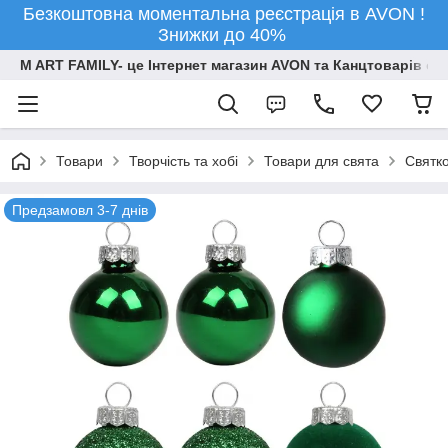
Безкоштовна моментальна реєстрація в AVON !
Знижки до 40%
M ART FAMILY- це Інтернет магазин AVON та Канцтоварів опт
Товари
Творчiсть та хобi
Товари для свята
Святко
Предзамовл 3-7 днів