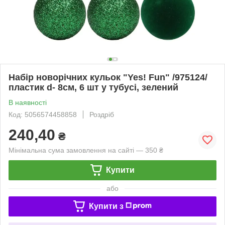
Набір новорічних кульок "Yes! Fun" /975124/
пластик d- 8см, 6 шт у тубусі, зелений
В наявності
Код: 5056574458858
Роздріб
240,40
₴
Мінімальна сума замовлення на сайті — 350 ₴
Купити
або
Купити з