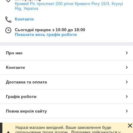
Кривий Ріг, проспект 200 річчя Кривого Рогу 15/3, Kryvyi
Rig, Україна
Контакти
Сьогодні працює з 10:00 до 18:00
Показати весь графік роботи
Про нас
Контакти
Доставка та оплата
Графік роботи
Повна версія сайту
Сайт створено на маркетплейсі
Prom.ua
Наразі магазин вихідний, Ваше замовлення буде
опрацьоване трохи згодом.. Відправка здійснюється у