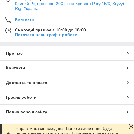
Кривий Ріг, проспект 200 річчя Кривого Рогу 15/3, Kryvyi
Rig, Україна
Контакти
Сьогодні працює з 10:00 до 18:00
Показати весь графік роботи
Про нас
Контакти
Доставка та оплата
Графік роботи
Повна версія сайту
Сайт створено на маркетплейсі
Prom.ua
Наразі магазин вихідний, Ваше замовлення буде
опрацьоване трохи згодом.. Відправка здійснюється у