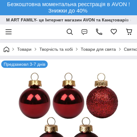
Безкоштовна моментальна реєстрація в AVON !
Знижки до 40%
M ART FAMILY- це Інтернет магазин AVON та Канцтоварів опт
Товари
Творчiсть та хобi
Товари для свята
Святко
Предзамовл 3-7 днів