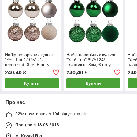
Набір новорічних кульок
Набір новорічних кульок
Набі
"Yes! Fun" /975121/
"Yes! Fun" /975124/
"Yes
пластик d- 8см, 6 шт у
пластик d- 8см, 6 шт у
плас
тубусі, бежевий
тубусі, зелений
тубу
240,40
240,40
240
₴
₴
Купити
Купити
Про нас
92% позитивних з 194 відгуків за рік
Працює з 13.08.2018
м. Kryvyi Rig