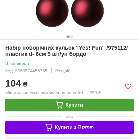
Набір новорічних кульок "Yes! Fun" /975112/
пластик d- 6см 5 шт/уп бордо
В наявності
Код: 5056574458735
Роздріб
104
₴
Мінімальна сума замовлення на сайті — 350 ₴
Купити
або
Купити з