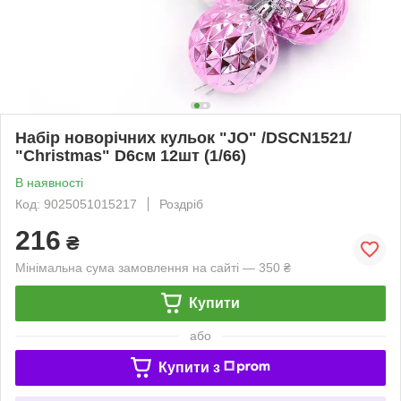
Набір новорічних кульок "JO" /DSCN1521/
"Christmas" D6см 12шт (1/66)
В наявності
Код: 9025051015217
Роздріб
216
₴
Мінімальна сума замовлення на сайті — 350 ₴
Купити
або
Купити з