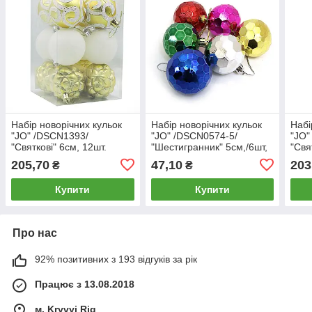
Набір новорічних кульок
Набір новорічних кульок
Набі
"JO" /DSCN1393/
"JO" /DSCN0574-5/
"JO"
"Святкові" 6см, 12шт.
"Шестигранник" 5см,/6шт,
"Свя
(1/60)
(1/168)
(1/6
205,70
47,10
203
₴
₴
Купити
Купити
Про нас
92% позитивних з 193 відгуків за рік
Працює з 13.08.2018
м. Kryvyi Rig