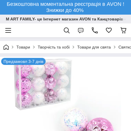
Безкоштовна моментальна реєстрація в AVON !
Знижки до 40%
M ART FAMILY- це Інтернет магазин AVON та Канцтоварів опт
Товари
Творчiсть та хобi
Товари для свята
Святко
Предзамовл 3-7 днів