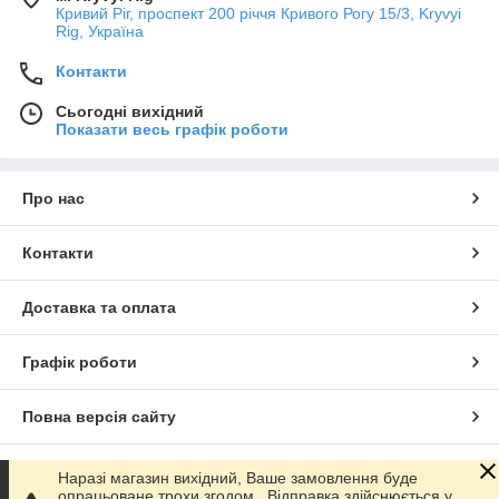
Кривий Ріг, проспект 200 річчя Кривого Рогу 15/3, Kryvyi
Rig, Україна
Контакти
Сьогодні вихідний
Показати весь графік роботи
Про нас
Контакти
Доставка та оплата
Графік роботи
Повна версія сайту
Сайт створено на маркетплейсі
Prom.ua
Наразі магазин вихідний, Ваше замовлення буде
опрацьоване трохи згодом.. Відправка здійснюється у