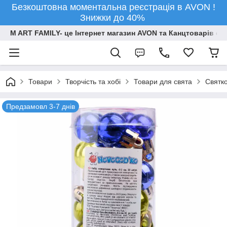
Безкоштовна моментальна реєстрація в AVON !
Знижки до 40%
M ART FAMILY- це Інтернет магазин AVON та Канцтоварів опт
Товари
Творчiсть та хобi
Товари для свята
Святко
Предзамовл 3-7 днів