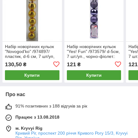
Набір новорічних кульок
Набір новорічних кульок
Набі
"Novogod'ko" /974897/
"Yes! Fun" /973579/ d-5см,
"Yes
пластик, d-6 cм, 7 шт/уп,
7 шт./уп., чорно-фіолет.:
7 шт
золото (1/48)
перл.-3, гліт.-2, матова-2
перл
130,50
121
121
₴
₴
(1/96)
(1/9
Купити
Купити
Про нас
91% позитивних з 188 відгуків за рік
Працює з 13.08.2018
м. Kryvyi Rig
Кривий Ріг, проспект 200 річчя Кривого Рогу 15/3, Kryvyi
Rig, Україна