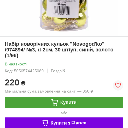
Набір новорічних кульок "Novogod'ko"
/974894/ №3, d-2см, 30 шт/уп, синій, золото
(1/96)
В наявності
Код: 5056574425089
Роздріб
220
₴
Мінімальна сума замовлення на сайті — 350 ₴
Купити
або
Купити з