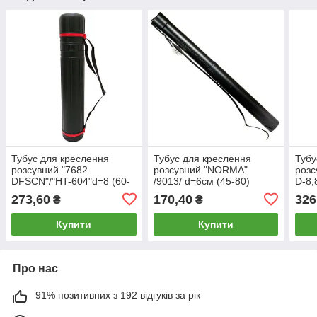
Тубус для креслення
Тубус для креслення
Тубу
розсувний "7682
розсувний "NORMA"
розс
DFSCN"/"HT-604"d=8 (60-
/9013/ d=6см (45-80)
D-8,
110) Чорний (40)
Чорний (1/60)
коль
273,60
170,40
326
₴
₴
Купити
Купити
Про нас
91% позитивних з 192 відгуків за рік