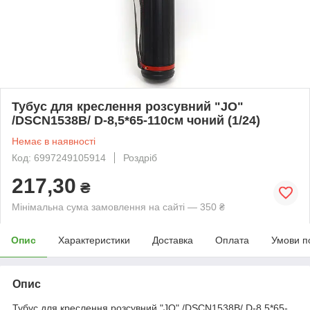
Тубус для креслення розсувний "JO"
/DSCN1538B/ D-8,5*65-110см чоний (1/24)
Немає в наявності
Код: 6997249105914
Роздріб
217,30
₴
Мінімальна сума замовлення на сайті — 350 ₴
Опис
Характеристики
Доставка
Оплата
Умови п
Опис
Тубус для креслення розсувний "JO" /DSCN1538B/ D-8,5*65-