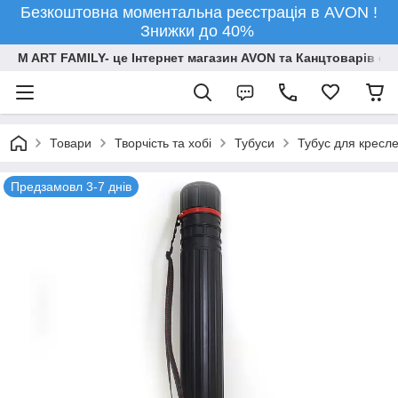
Безкоштовна моментальна реєстрація в AVON !
Знижки до 40%
M ART FAMILY- це Інтернет магазин AVON та Канцтоварів опт
Товари
Творчiсть та хобi
Тубуси
Тубус для кресл
Предзамовл 3-7 днів