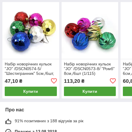
Набір новорічних кульок
Набір новорічних кульок
Набі
"JO" /DSCN0574-5/
"JO" /DSCN0573-8/ "Ромб"
"JO"
"Шестигранник" 5см,/6шт,
8см,/6шт (1/115)
6см,
(1/168)
47,10
113,20
60,
₴
₴
Купити
Купити
Про нас
91% позитивних з 188 відгуків за рік
Працює з 13.08.2018