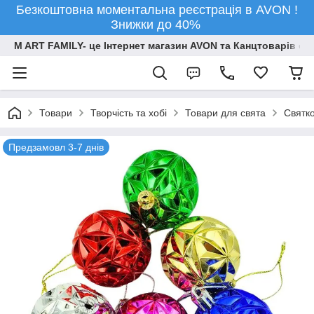
Безкоштовна моментальна реєстрація в AVON !
Знижки до 40%
M ART FAMILY- це Інтернет магазин AVON та Канцтоварів опт
Товари
Творчiсть та хобi
Товари для свята
Святко
Предзамовл 3-7 днів