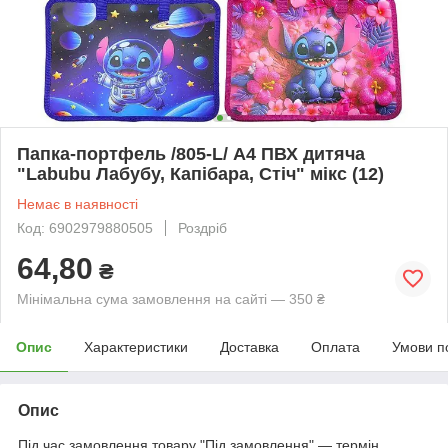
Папка-портфель /805-L/ А4 ПВХ дитяча
"Labubu Лабубу, Капібара, Стіч" мікс (12)
Немає в наявності
Код: 6902979880505
Роздріб
64,80
₴
Мінімальна сума замовлення на сайті — 350 ₴
Опис
Характеристики
Доставка
Оплата
Умови п
Опис
Під час замовлення товару "Під замовлення" — термін