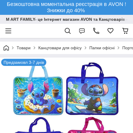
Безкоштовна моментальна реєстрація в AVON !
Знижки до 40%
M ART FAMILY- це Інтернет магазин AVON та Канцтоварів опт
Товари
Канцтовари для офiсу
Папки офісні
Порт
Предзамовл 3-7 днів