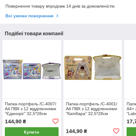
Повернення товару впродовж 14 днів за домовленістю
Всі умови повернення
Подібні товари компанії
Папка-портфель /С-4007/
Папка-портфель /С-4001/
Папк
А4 ПВХ з 12 відділеннями
А4 ПВХ з 12 відділеннями
А4+ 
"Єдиноріг" 32,5*28см
"Капібара" 32,5*28см
"Lab
(1/30)
(1/30)
23,5
144,90
17,
₴
144,90
₴
Купити