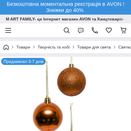
Безкоштовна моментальна реєстрація в AVON !
Знижки до 40%
M ART FAMILY- це Інтернет магазин AVON та Канцтоварів опт
Товари
Творчiсть та хобi
Товари для свята
Святко
Предзамовл 3-7 днів