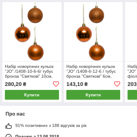
Набір новорічних кульок
Набір новорічних кульок
Набі
"JO" /1408-10-6-6/ тубус
"JO" /1408-6-12-6 / тубус
"JO"
бронза "Святкові" 10см,
бронза "Святкові" 6см,
фіол
6шт. (1/24)
12шт.
12шт
280,20
143,10
203
₴
₴
Купити
Купити
Про нас
91% позитивних з 188 відгуків за рік
Працює з 13.08.2018