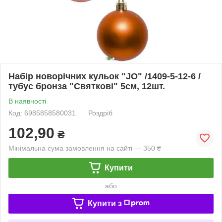
Набір новорічних кульок "JO" /1409-5-12-6 /
тубус бронза "Святкові" 5см, 12шт.
В наявності
Код: 6985858580031
Роздріб
102,90
₴
Мінімальна сума замовлення на сайті — 350 ₴
Купити
або
Купити з