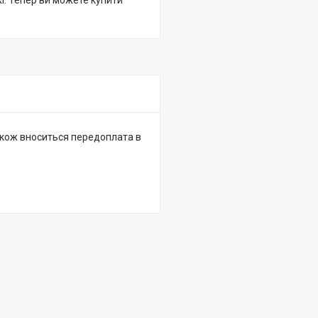
жі. Тепер ви можете купити
 також вноситься передоплата в