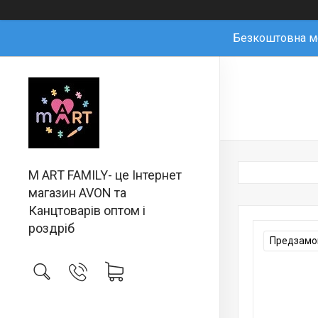
Безкоштовна мо
M ART FAMILY- це Інтернет
магазин AVON та
Канцтоварів оптом і
роздріб
Предзамов