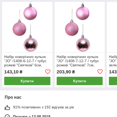
Набір новорічних кульок
Набір новорічних кульок
Набі
"JO" /1408-6-12-7 / тубус
"JO" /1408-7-12-7 / тубус
"JO"
рожеві "Святкові" 6см,
рожеві "Святкові" 7см,
зеле
12шт.
12шт.
12шт
143,10
203,90
143
₴
₴
Купити
Купити
Про нас
91% позитивних з 192 відгуків за рік
Працює з 13.08.2018