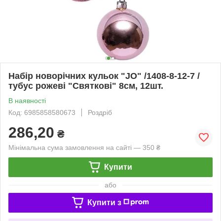
Набір новорічних кульок "JO" /1408-8-12-7 /
тубус рожеві "Святкові" 8см, 12шт.
В наявності
Код: 6985858580673
Роздріб
286,20
₴
Мінімальна сума замовлення на сайті — 350 ₴
Купити
або
Купити з