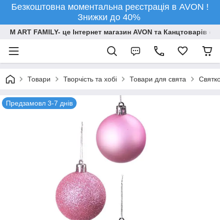
Безкоштовна моментальна реєстрація в AVON !
Знижки до 40%
M ART FAMILY- це Інтернет магазин AVON та Канцтоварів опт
Товари
Творчiсть та хобi
Товари для свята
Святко
Предзамовл 3-7 днів