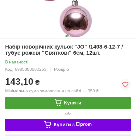
Набір новорічних кульок "JO" /1408-6-12-7 /
тубус рожеві "Святкові" 6см, 12шт.
В наявності
Код: 6985858580253
Роздріб
143,10
₴
Мінімальна сума замовлення на сайті — 350 ₴
Купити
або
Купити з