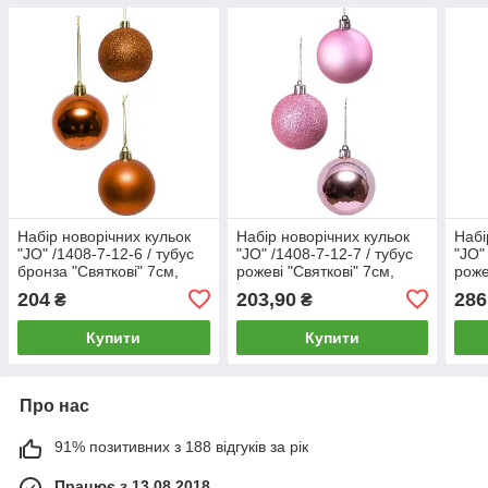
Набір новорічних кульок
Набір новорічних кульок
Набі
"JO" /1408-7-12-6 / тубус
"JO" /1408-7-12-7 / тубус
"JO"
бронза "Святкові" 7см,
рожеві "Святкові" 7см,
роже
12шт.
12шт.
12шт
204
203,90
286
₴
₴
Купити
Купити
Про нас
91% позитивних з 188 відгуків за рік
Працює з 13.08.2018