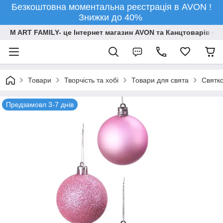
Безкоштовна моментальна реєстрація в AVON !
Знижки до 40%
M ART FAMILY- це Інтернет магазин AVON та Канцтоварів опт
Товари
Творчiсть та хобi
Товари для свята
Святко
Предзамовл 3-7 днів