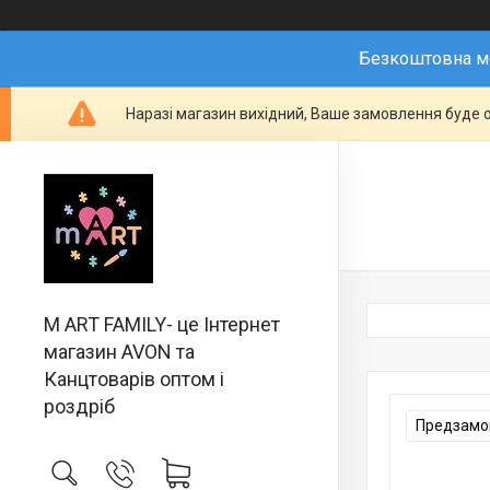
Безкоштовна мо
Наразі магазин вихідний, Ваше замовлення буде о
M ART FAMILY- це Інтернет
магазин AVON та
Канцтоварів оптом і
роздріб
Предзамов