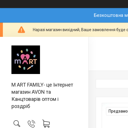
Безкоштовна мо
Наразі магазин вихідний, Ваше замовлення буде о
M ART FAMILY- це Інтернет
магазин AVON та
Канцтоварів оптом і
роздріб
Предзамов