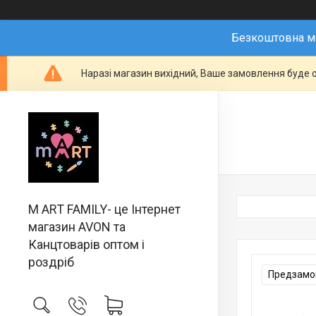
Безкоштовна мо
Наразі магазин вихідний, Ваше замовлення буде о
M ART FAMILY- це Інтернет
магазин AVON та
Канцтоварів оптом і
роздріб
Предзамов