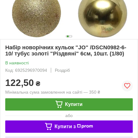
Набір новорічних кульок "JO" /DSCN0982-6-
10/ тубус золоті "Різдвяні" 6см, 10шт. (1/80)
В наявності
Код: 6925296970094
Роздріб
122,50
₴
Мінімальна сума замовлення на сайті — 350 ₴
Купити
або
Купити з