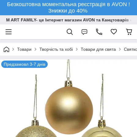
Безкоштовна моментальна реєстрація в AVON !
Знижки до 40%
M ART FAMILY- це Інтернет магазин AVON та Канцтоварів опт
Товари
Творчiсть та хобi
Товари для свята
Святко
Предзамовл 3-7 днів