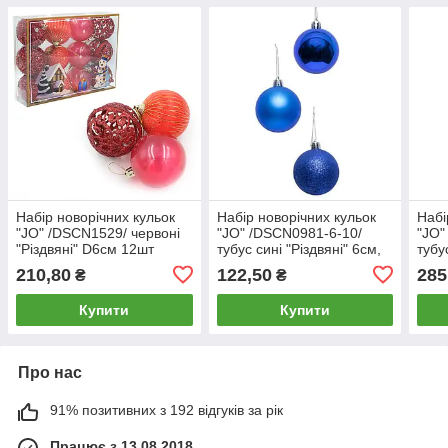
Набір новорічних кульок
Набір новорічних кульок
Набі
"JO" /DSCN1529/ червоні
"JO" /DSCN0981-6-10/
"JO"
"Різдвяні" D6см 12шт
тубус сині "Різдвяні" 6см,
тубу
(1/80)
10шт. (1/80)
10см
210,80
122,50
285
₴
₴
Купити
Купити
Про нас
91% позитивних з 192 відгуків за рік
Працює з 13.08.2018