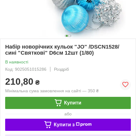
Набір новорічних кульок "JO" /DSCN1528/
сині "Святкові" D6см 12шт (1/80)
В наявності
Код: 9025051015286
Роздріб
210,80
₴
Мінімальна сума замовлення на сайті — 350 ₴
Купити
або
Купити з