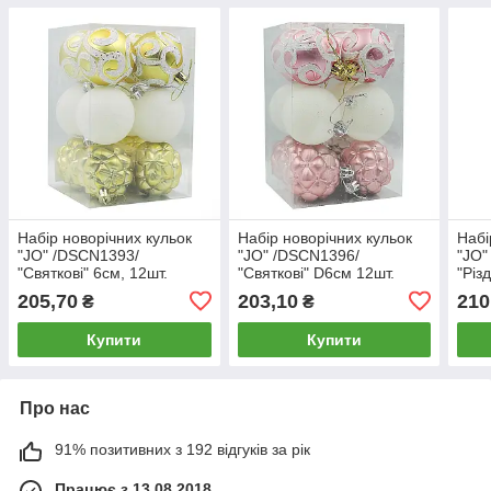
Набір новорічних кульок
Набір новорічних кульок
Набі
"JO" /DSCN1393/
"JO" /DSCN1396/
"JO"
"Святкові" 6см, 12шт.
"Святкові" D6см 12шт.
"Різ
(1/60)
(1/60)
(1/8
205,70
203,10
210
₴
₴
Купити
Купити
Про нас
91% позитивних з 192 відгуків за рік
Працює з 13.08.2018