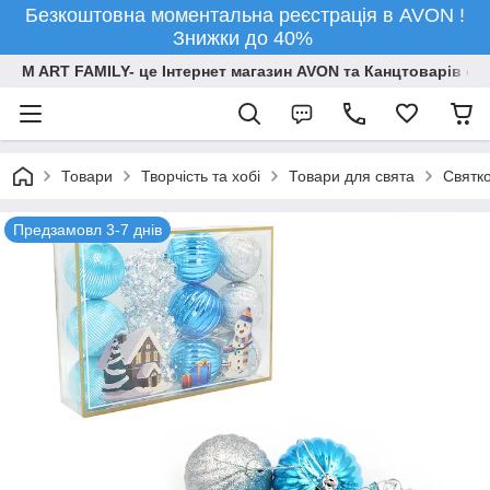
Безкоштовна моментальна реєстрація в AVON !
Знижки до 40%
M ART FAMILY- це Інтернет магазин AVON та Канцтоварів опт
Товари
Творчiсть та хобi
Товари для свята
Святко
Предзамовл 3-7 днів