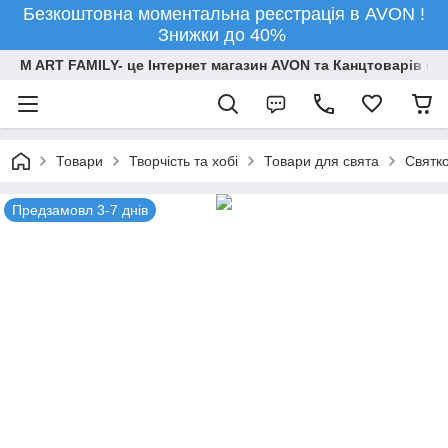
Безкоштовна моментальна реєстрація в AVON !
Знижки до 40%
M ART FAMILY- це Інтернет магазин AVON та Канцтоварів опт
Товари
Творчiсть та хобi
Товари для свята
Святко
Предзамовл 3-7 днів