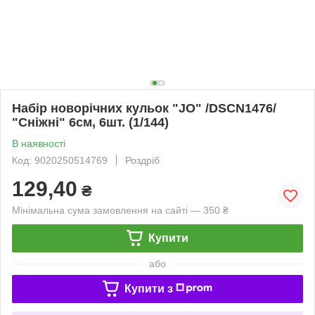
Набір новорічних кульок "JO" /DSCN1476/
"Сніжні" 6см, 6шт. (1/144)
В наявності
Код: 9020250514769
Роздріб
129,40
₴
Мінімальна сума замовлення на сайті — 350 ₴
Купити
або
Купити з