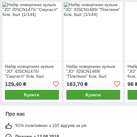
Набір новорічних кульок
Набір новорічних кульок
Набі
"JO" /DSCN1475/
"JO" /DSCN1489/
"JO"
"Смугасті" 6см, 6шт.
"Плетіння" 6см, 6шт.
6см,
(1/144)
(1/144)
129,40
163,70
96
₴
₴
Купити
Купити
Про нас
91% позитивних з 192 відгуків за рік
Працює з 13.08.2018