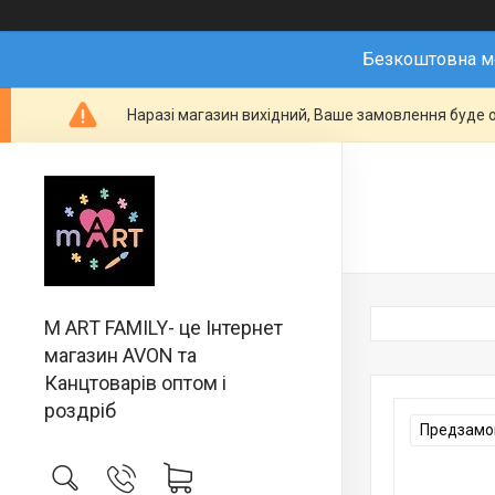
Безкоштовна мо
Наразі магазин вихідний, Ваше замовлення буде о
M ART FAMILY- це Інтернет
магазин AVON та
Канцтоварів оптом і
роздріб
Предзамов