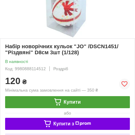
Набір новорічних кульок "JO" /DSCN1451/
"Різдвяні" D8см 3шт (1/128)
В наявності
Код: 9980888114512
Роздріб
120
₴
Мінімальна сума замовлення на сайті — 350 ₴
Купити
або
Купити з