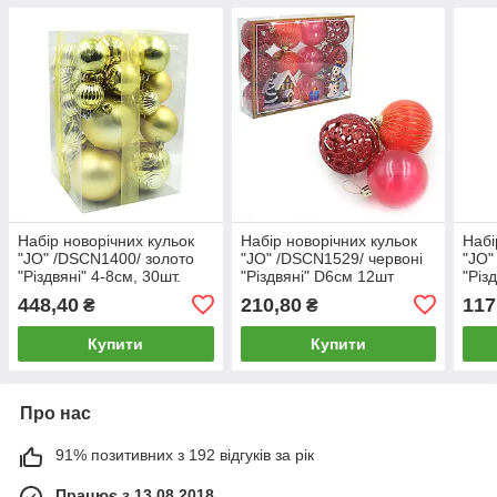
Набір новорічних кульок
Набір новорічних кульок
Набі
"JO" /DSCN1400/ золото
"JO" /DSCN1529/ червоні
"JO"
"Різдвяні" 4-8см, 30шт.
"Різдвяні" D6см 12шт
"Різ
(1/32)
(1/80)
448,40
210,80
117
₴
₴
Купити
Купити
Про нас
91% позитивних з 192 відгуків за рік
Працює з 13.08.2018