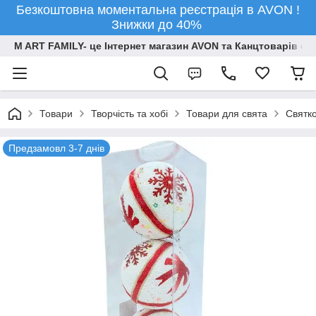
Безкоштовна моментальна реєстрація в AVON !
Знижки до 40%
M ART FAMILY- це Інтернет магазин AVON та Канцтоварів опт
Товари
Творчiсть та хобi
Товари для свята
Святко
Предзамовл 3-7 днів