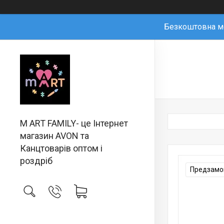
Безкоштовна мо
M ART FAMILY- це Інтернет
магазин AVON та
Канцтоварів оптом і
роздріб
Предзамов