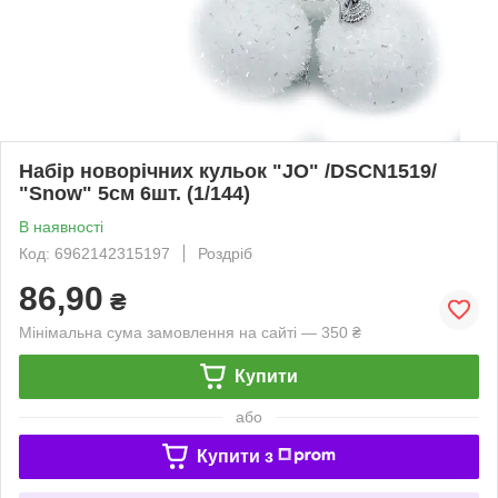
Набір новорічних кульок "JO" /DSCN1519/
"Snow" 5см 6шт. (1/144)
В наявності
Код: 6962142315197
Роздріб
86,90
₴
Мінімальна сума замовлення на сайті — 350 ₴
Купити
або
Купити з