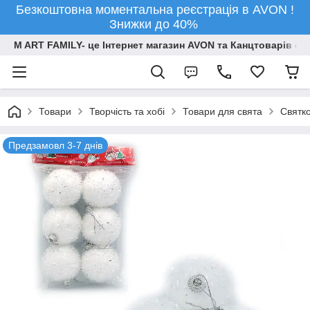
Безкоштовна моментальна реєстрація в AVON !
Знижки до 40%
M ART FAMILY- це Інтернет магазин AVON та Канцтоварів опт
Товари
Творчiсть та хобi
Товари для свята
Святко
Предзамовл 3-7 днів