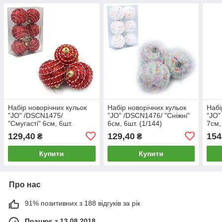
Набір новорічних кульок
Набір новорічних кульок
Набі
"JO" /DSCN1475/
"JO" /DSCN1476/ "Сніжні"
"JO"
"Смугасті" 6см, 6шт.
6см, 6шт. (1/144)
7см,
(1/144)
129,40
129,40
154
₴
₴
Купити
Купити
Про нас
91% позитивних з 188 відгуків за рік
Працює з 13.08.2018