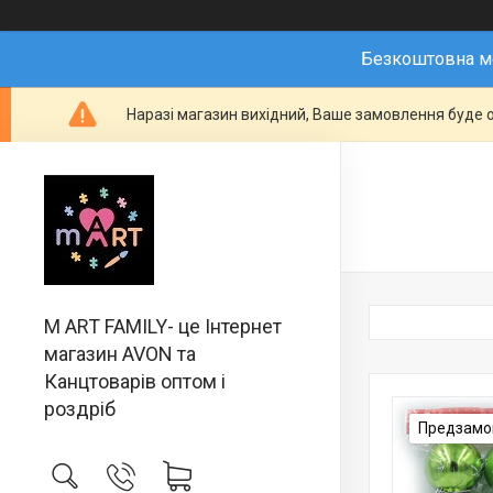
Безкоштовна мо
Наразі магазин вихідний, Ваше замовлення буде о
M ART FAMILY- це Інтернет
магазин AVON та
Канцтоварів оптом і
роздріб
Предзамов