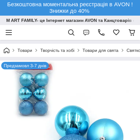
Безкоштовна моментальна реєстрація в AVON !
Знижки до 40%
M ART FAMILY- це Інтернет магазин AVON та Канцтоварів опт
Товари
Творчiсть та хобi
Товари для свята
Святко
Предзамовл 3-7 днів