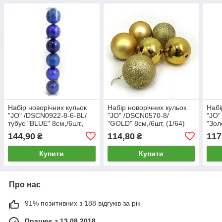
Набір новорічних кульок
Набір новорічних кульок
Набі
"JO" /DSCN0922-8-6-BL/
"JO" /DSCN0570-8/
"JO"
тубус "BLUE" 8см,/6шт.,
"GOLD" 8см,/6шт, (1/64)
"Зол
PVC
144,90
114,80
117
₴
₴
Купити
Купити
Про нас
91% позитивних з 188 відгуків за рік
Працює з 13.08.2018