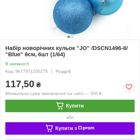
Набір новорічних кульок "JO" /DSCN1496-8/
"Blue" 8см, 6шт (1/64)
В наявності
Код: 9677971200275
Роздріб
117,50
₴
Мінімальна сума замовлення на сайті — 350 ₴
Купити
або
Купити з