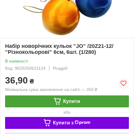
Набір новорічних кульок "JO" /20Z21-12/
"Різнокольорові" 6см, 6шт. (1/280)
В наявності
Код: 9620250621124
Роздріб
36,90
₴
Мінімальна сума замовлення на сайті — 350 ₴
Купити
або
Купити з