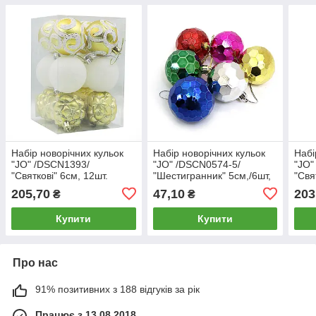
Набір новорічних кульок
Набір новорічних кульок
Набі
"JO" /DSCN1393/
"JO" /DSCN0574-5/
"JO"
"Святкові" 6см, 12шт.
"Шестигранник" 5см,/6шт,
"Свя
(1/60)
(1/168)
(1/6
205,70
47,10
203
₴
₴
Купити
Купити
Про нас
91% позитивних з 188 відгуків за рік
Працює з 13.08.2018