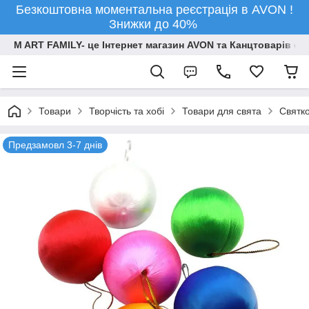
Безкоштовна моментальна реєстрація в AVON !
Знижки до 40%
M ART FAMILY- це Інтернет магазин AVON та Канцтоварів опт
Товари
Творчiсть та хобi
Товари для свята
Святко
Предзамовл 3-7 днів