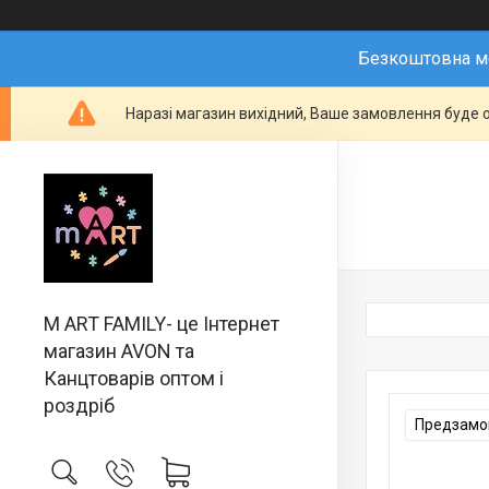
Безкоштовна мо
Наразі магазин вихідний, Ваше замовлення буде о
M ART FAMILY- це Інтернет
магазин AVON та
Канцтоварів оптом і
роздріб
Предзамов