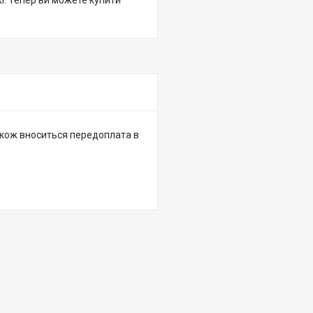
жі. Тепер ви можете купити
 також вноситься передоплата в