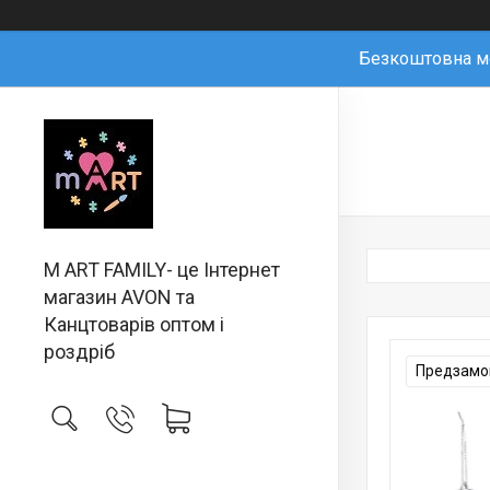
Безкоштовна мо
M ART FAMILY- це Інтернет
магазин AVON та
Канцтоварів оптом і
роздріб
Предзамов