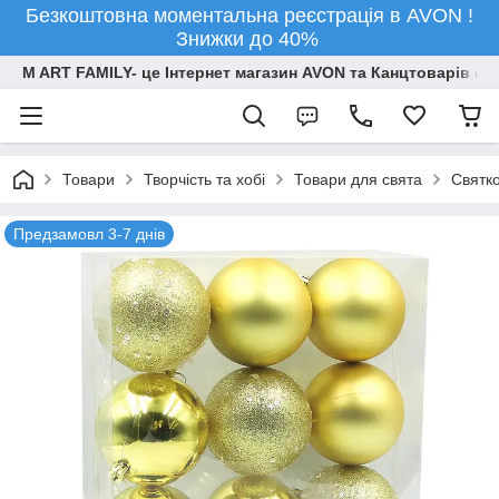
Безкоштовна моментальна реєстрація в AVON !
Знижки до 40%
M ART FAMILY- це Інтернет магазин AVON та Канцтоварів опт
Товари
Творчiсть та хобi
Товари для свята
Святко
Предзамовл 3-7 днів