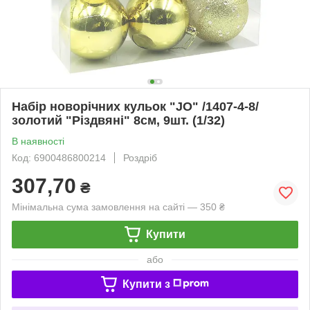
Набір новорічних кульок "JO" /1407-4-8/
золотий "Різдвяні" 8см, 9шт. (1/32)
В наявності
Код: 6900486800214
Роздріб
307,70
₴
Мінімальна сума замовлення на сайті — 350 ₴
Купити
або
Купити з