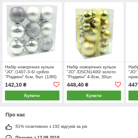
Набір новорічних кульок
Набір новорічних кульок
Набі
"JO" /1407-3-6/ срібло
"JO" /DSCN1400/ золото
"JO"
"Різдвяні" 6см, 9шт. (1/80)
"Різдвяні" 4-8см, 30шт.
прик
(1/32)
8см 
142,10
448,40
447
₴
₴
Купити
Купити
Про нас
91% позитивних з 192 відгуків за рік
Працює з 13.08.2018