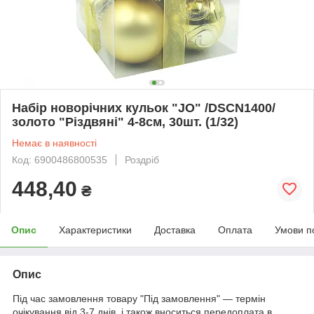
Набір новорічних кульок "JO" /DSCN1400/
золото "Різдвяні" 4-8см, 30шт. (1/32)
Немає в наявності
Код: 6900486800535
Роздріб
448,40
₴
Опис
Характеристики
Доставка
Оплата
Умови п
Опис
Під час замовлення товару "Під замовлення" — термін
очікування від 3-7 днів, і також вноситься передоплата в