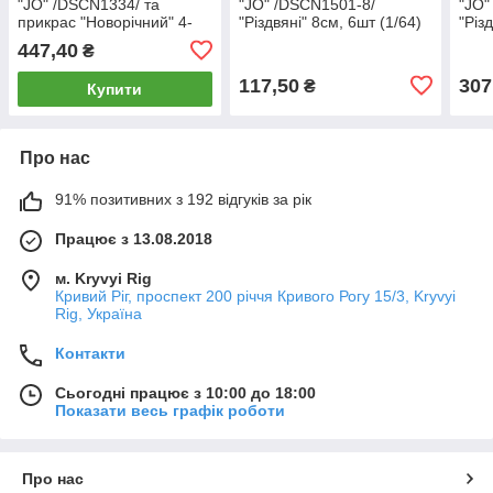
"JO" /DSCN1334/ та
"JO" /DSCN1501-8/
"JO"
прикрас "Новорічний" 4-
"Різдвяні" 8см, 6шт (1/64)
"Різ
8см 30шт. (1/32)
447,40
₴
117,50
307
₴
Купити
Про нас
91% позитивних з 192 відгуків за рік
Працює з 13.08.2018
м. Kryvyi Rig
Кривий Ріг, проспект 200 річчя Кривого Рогу 15/3, Kryvyi
Rig, Україна
Контакти
Сьогодні працює з 10:00 до 18:00
Показати весь графік роботи
Про нас