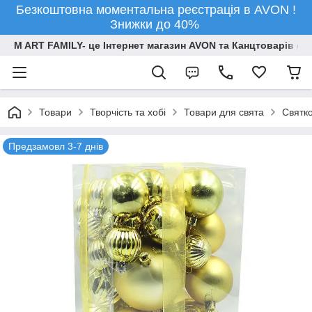
Безкоштовна моментальна реєстрація в AVON !
Знижки до 40%
M ART FAMILY- це Інтернет магазин AVON та Канцтоварів опт
Товари
Творчiсть та хобi
Товари для свята
Святко
Предзамовл 3-7 днів