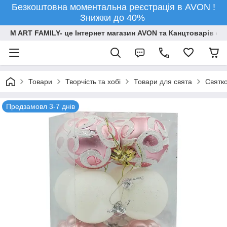
Безкоштовна моментальна реєстрація в AVON !
Знижки до 40%
M ART FAMILY- це Інтернет магазин AVON та Канцтоварів опт
Товари
Творчiсть та хобi
Товари для свята
Святко
Предзамовл 3-7 днів