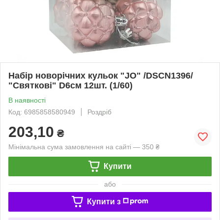
Набір новорічних кульок "JO" /DSCN1396/
"Святкові" D6см 12шт. (1/60)
В наявності
Код: 6985858580949
Роздріб
203,10
₴
Мінімальна сума замовлення на сайті — 350 ₴
Купити
або
Купити з