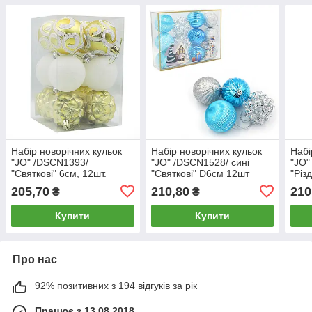
Набір новорічних кульок
Набір новорічних кульок
Набі
"JO" /DSCN1393/
"JO" /DSCN1528/ сині
"JO"
"Святкові" 6см, 12шт.
"Святкові" D6см 12шт
"Різ
(1/60)
(1/80)
(1/8
205,70
210,80
210
₴
₴
Купити
Купити
Про нас
92% позитивних з 194 відгуків за рік
Працює з 13.08.2018