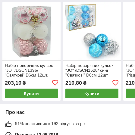
Набір новорічних кульок
Набір новорічних кульок
Набі
"JO" /DSCN1396/
"JO" /DSCN1528/ сині
"JO"
"Святкові" D6см 12шт.
"Святкові" D6см 12шт
"Різ
(1/60)
(1/80)
(1/8
203,10
210,80
210
₴
₴
Купити
Купити
Про нас
91% позитивних з 192 відгуків за рік
Працює з 13.08.2018