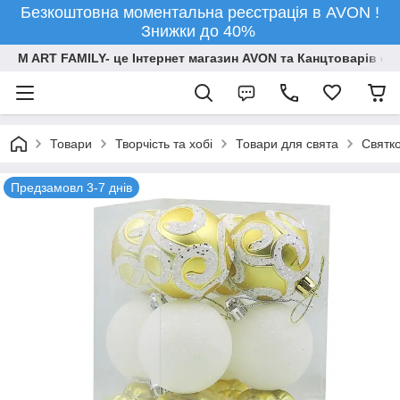
Безкоштовна моментальна реєстрація в AVON !
Знижки до 40%
M ART FAMILY- це Інтернет магазин AVON та Канцтоварів опт
Товари
Творчiсть та хобi
Товари для свята
Святко
Предзамовл 3-7 днів