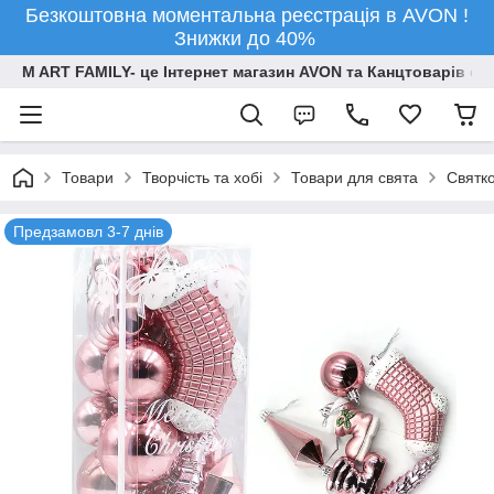
Безкоштовна моментальна реєстрація в AVON !
Знижки до 40%
M ART FAMILY- це Інтернет магазин AVON та Канцтоварів опт
Товари
Творчiсть та хобi
Товари для свята
Святко
Предзамовл 3-7 днів