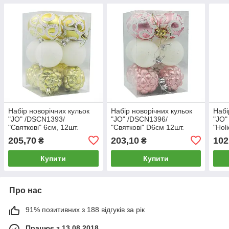
Набір новорічних кульок
Набір новорічних кульок
Набі
"JO" /DSCN1393/
"JO" /DSCN1396/
"JO"
"Святкові" 6см, 12шт.
"Святкові" D6см 12шт.
"Hol
(1/60)
(1/60)
7см,
205,70
203,10
102
₴
₴
Купити
Купити
Про нас
91% позитивних з 188 відгуків за рік
Працює з 13.08.2018