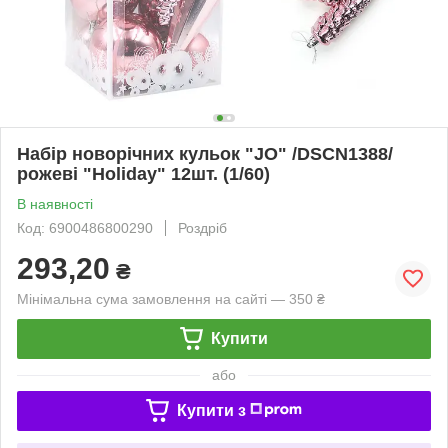
Набір новорічних кульок "JO" /DSCN1388/
рожеві "Holiday" 12шт. (1/60)
В наявності
Код: 6900486800290
Роздріб
293,20
₴
Мінімальна сума замовлення на сайті — 350 ₴
Купити
або
Купити з