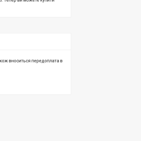
жі. Тепер ви можете купити
 також вноситься передоплата в