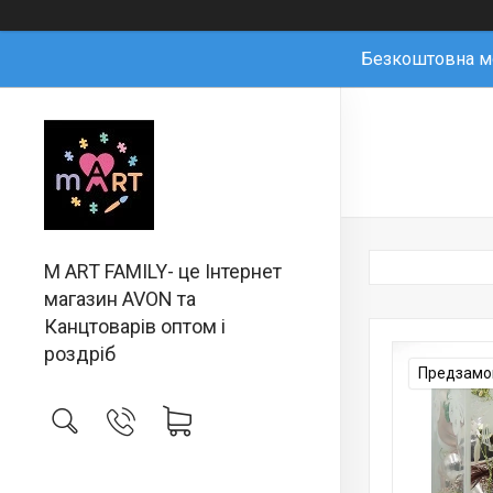
Безкоштовна мо
M ART FAMILY- це Інтернет
магазин AVON та
Канцтоварів оптом і
роздріб
Предзамов